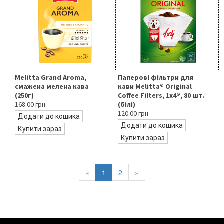
Melitta Grand Aroma,
Паперові фільтри для
смажена мелена кава
кави Melitta® Original
(250г)
Coffee Filters, 1x4®, 80 шт.
168.00 грн
(білі)
120.00 грн
Додати до кошика
Додати до кошика
Купити зараз
Купити зараз
«
1
2
»