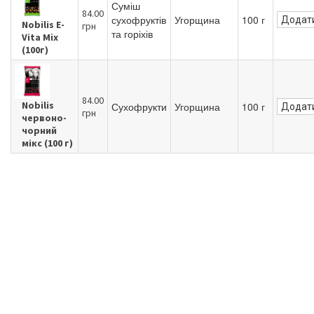
Суміш
84.00
сухофруктів
Угорщина
100 г
Додати
Nobilis E-
грн
та горіхів
Vita Mix
(100г)
84.00
Nobilis
Сухофрукти
Угорщина
100 г
Додати
грн
червоно-
чорний
мікс (100 г)