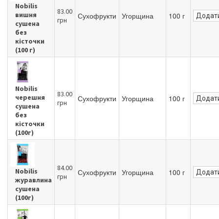
Nobilis
83.00
вишня
Сухофрукти
Угорщина
100 г
Додати
грн
сушена
без
кісточки
(100 г)
Nobilis
83.00
черешня
Сухофрукти
Угорщина
100 г
Додати
грн
сушена
без
кісточки
(100г)
84.00
Nobilis
Сухофрукти
Угорщина
100 г
Додати
грн
журавлина
сушена
(100г)