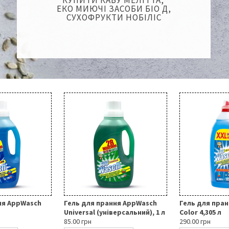
КУПИТИ КАВУ МЕЛІТТА,
ЕКО МИЮЧІ ЗАСОБИ БІО Д,
СУХОФРУКТИ НОБІЛІС
ня AppWasch
Гель для прання AppWasch
Гель для пра
Universal (універсальний), 1 л
Color 4,305 л
85.00 грн
290.00 грн