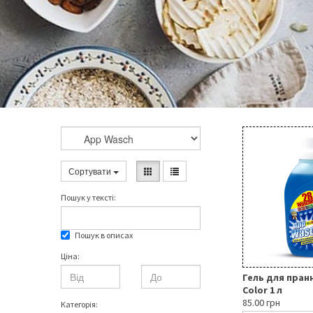
Сортувати
Пошук у текстi:
Пошук в описах
Ціна:
Гель для пран
Color 1 л
85.00 грн
Категорія: