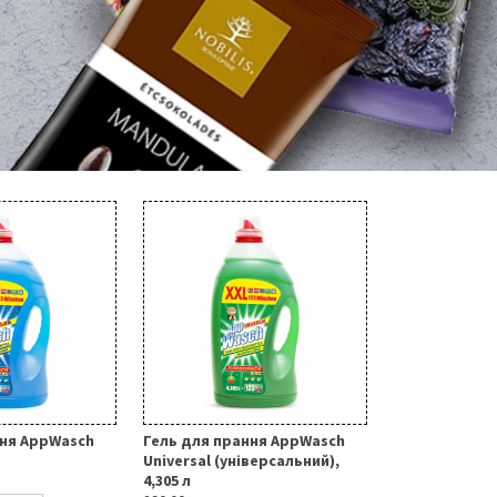
ння AppWasch
Гель для прання AppWasch
Universal (універсальний),
4,305 л